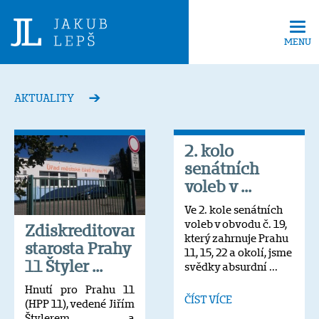
Tog
navi
MENU
AKTUALITY
2. kolo
senátních
voleb v ...
Ve 2. kole senátních
voleb v obvodu č. 19,
Zdiskreditovaný
který zahrnuje Prahu
starosta Prahy
11, 15, 22 a okolí, jsme
11 Štyler ...
svědky absurdní ...
Hnutí pro Prahu 11
ČÍST VÍCE
(HPP 11), vedené Jiřím
Štylerem a