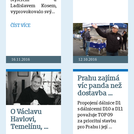
Ladislavem Kosem,
vyprovokovalo svý...
ČÍST VÍCE
16.11.2016
12.10.2016
Prahu zajímá
víc panda než
dostavba ...
Propojení dálnice D1
s dálnicemi D10 a D11
O Václavu
považuje TOP 09
Havlovi,
za prioritní stavbu
Temelínu, ...
pro Prahu i její ...