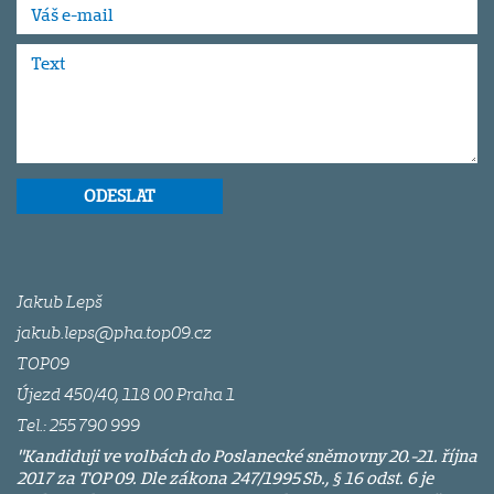
Jakub Lepš
jakub.leps@pha.top09.cz
TOP09
Újezd 450/40, 118 00 Praha 1
Tel.: 255 790 999
"
Kandiduji ve volbách do Poslanecké sněmovny 20.-21. října
2017 za TOP 09.
Dle zákona 247/1995 Sb., § 16 odst. 6 je