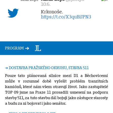
10.5.
Globalizace podle
maďarských aerolinek
Wizz Air, let Řím - Praha:
ani jedna z letošek
nerozuměla mé
bezchybné maďar…
twitter.com/i/web/status/1…
PROGRAM
➔ DOSTAVBA PRAŽSKÉHO OKRUHU, STAVBA 511
Pouze tato plánovaná silnice mezi D1 a Běchovicemi
může v rozumné době vyřešit problém tranzitních
kamiónů, které nám všem otravují život. Jako zastupitelé
TOP 09 jsme na Praze 11 prosadili usnesení na podporu
stavby 511, za tuto stavbu dál bojuji jako zástupce starosty
a budu za ni bojovat i jako senátor.