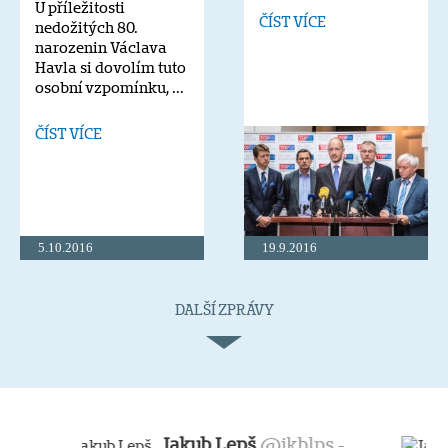
U příležitosti
ČÍST VÍCE
nedožitých 80.
narozenin Václava
Havla si dovolím tuto
osobní vzpomínku, ...
ČÍST VÍCE
5.10.2016
19.9.2016
DALŠÍ ZPRÁVY
Jakub Lepš
@jkblps -