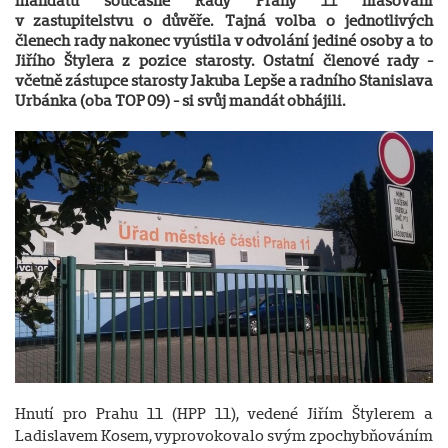
mandátu současné Rady Prahy 11 hlasování
v zastupitelstvu o důvěře. Tajná volba o jednotlivých
členech rady nakonec vyústila v odvolání jediné osoby a to
Jiřího Štylera z pozice starosty. Ostatní členové rady -
včetně zástupce starosty Jakuba Lepše a radního Stanislava
Urbánka (oba TOP 09) - si svůj mandát obhájili.
Hnutí pro Prahu 11 (HPP 11), vedené Jiřím Štylerem a
Ladislavem Kosem, vyprovokovalo svým zpochybňováním