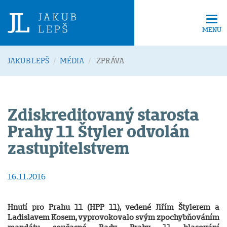
Tog
navi
MENU
JAKUB LEPŠ
MÉDIA
ZPRÁVA
Zdiskreditovaný starosta
Prahy 11 Štyler odvolán
zastupitelstvem
16.11.2016
Hnutí pro Prahu 11 (HPP 11), vedené Jiřím Štylerem a
Ladislavem Kosem, vyprovokovalo svým zpochybňováním