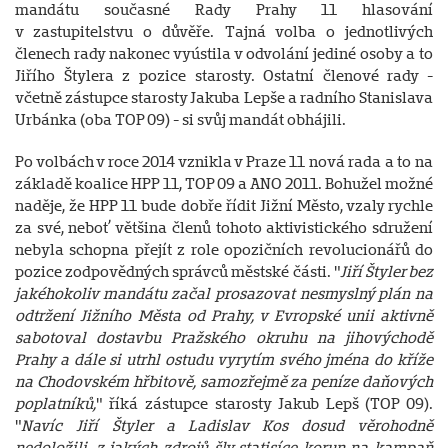
mandátu současné Rady Prahy 11 hlasování
v zastupitelstvu o důvěře. Tajná volba o jednotlivých
členech rady nakonec vyústila v odvolání jediné osoby a to
Jiřího Štylera z pozice starosty. Ostatní členové rady -
včetně zástupce starosty Jakuba Lepše a radního Stanislava
Urbánka (oba TOP 09) - si svůj mandát obhájili.
Po volbách v roce 2014 vznikla v Praze 11 nová rada a to na
základě koalice HPP 11, TOP 09 a ANO 2011. Bohužel možné
naděje, že HPP 11 bude dobře řídit Jižní Město, vzaly rychle
za své, neboť většina členů tohoto aktivistického sdružení
nebyla schopna přejít z role opozičních revolucionářů do
pozice zodpovědných správců městské části. "
Jiří Štyler bez
jakéhokoliv mandátu začal prosazovat nesmyslný plán na
odtržení Jižního Města od Prahy, v Evropské unii aktivně
sabotoval dostavbu Pražského okruhu na jihovýchodě
Prahy a dále si utrhl ostudu vyrytím svého jména do kříže
na Chodovském hřbitově, samozřejmě za peníze daňových
poplatníků,
" říká zástupce starosty Jakub Lepš (TOP 09).
"
Navíc Jiří Štyler a Ladislav Kos dosud věrohodně
nedoložili, z jakých zdrojů šly statisíce korun na kampaň