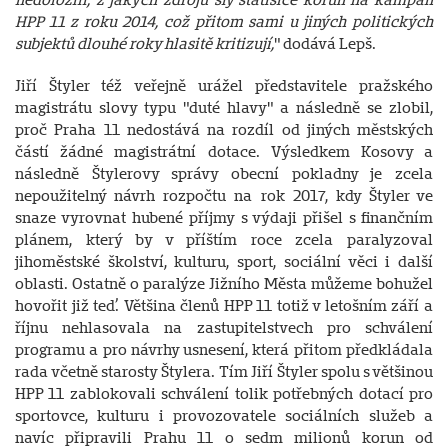
HPP 11 z roku 2014, což přitom sami u jiných politických
subjektů dlouhé roky hlasitě kritizují,
" dodává Lepš.
Jiří Štyler též veřejně urážel představitele pražského
magistrátu slovy typu "duté hlavy" a následně se zlobil,
proč Praha 11 nedostává na rozdíl od jiných městských
částí žádné magistrátní dotace. Výsledkem Kosovy a
následně Štylerovy správy obecní pokladny je zcela
nepoužitelný návrh rozpočtu na rok 2017, kdy Štyler ve
snaze vyrovnat hubené příjmy s výdaji přišel s finančním
plánem, který by v příštím roce zcela paralyzoval
jihoměstské školství, kulturu, sport, sociální věci i další
oblasti. Ostatně o paralýze Jižního Města můžeme bohužel
hovořit již teď. Většina členů HPP 11 totiž v letošním září a
říjnu nehlasovala na zastupitelstvech pro schválení
programu a pro návrhy usnesení, která přitom předkládala
rada včetně starosty Štylera. Tím Jiří Štyler spolu s většinou
HPP 11 zablokovali schválení tolik potřebných dotací pro
sportovce, kulturu i provozovatele sociálních služeb a
navíc připravili Prahu 11 o sedm milionů korun od