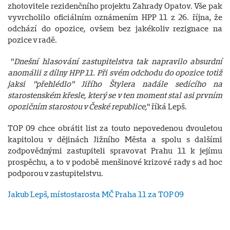
zhotovitele rezidenčního projektu Zahrady Opatov. Vše pak
vyvrcholilo oficiálním oznámením HPP 11 z 26. října, že
odchází do opozice, ovšem bez jakékoliv rezignace na
pozice v radě.
"
Dnešní hlasování zastupitelstva tak napravilo absurdní
anomálii z dílny HPP 11. Při svém odchodu do opozice totiž
jaksi "přehlédlo" Jiřího Štylera nadále sedícího na
starostenském křesle, který se v ten moment stal asi prvním
opozičním starostou v České republice,
" říká Lepš.
TOP 09 chce obrátit list za touto nepovedenou dvouletou
kapitolou v dějinách Jižního Města a spolu s dalšími
zodpovědnými zastupiteli spravovat Prahu 11 k jejímu
prospěchu, a to v podobě menšinové krizové rady s ad hoc
podporou v zastupitelstvu.
Jakub Lepš, místostarosta MČ Praha 11 za TOP 09